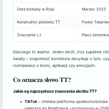
Data blokady w Rosji
Marzec 2022
Konstruktor pistoletu TT
Fiodor Tokarie
Znaczenie t_t
Płacz (emotiko
Dlaczego to ważne:
Jeden skrót, trzy zupełnie ró
światy – znajomość kontekstu decyduje o tym, cz
rozmawiasz o broni, aplikacji czy emocjach.
Co oznacza słowo TT?
Jakie są najczęstsze znaczenia skrótu TT?
TikTok
– chińska platforma społecznościowa
należąca do ByteDance, uruchomiona w 2016