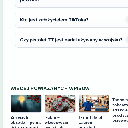
Kto jest założycielem TikToka?
Czy pistolet TT jest nadal używany w wojsku?
WIECEJ POWIAZANYCH WPISOW
Taormin
zobaczy
atrakcje
praktyc
Zmierzch
Rubin –
T-shirt Ralph
przewo
obsada – pełna
właściwości,
Lauren –
lista aktorów i
cena i jak
poradnik