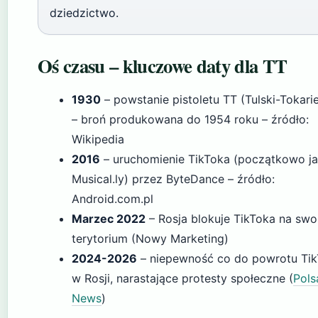
dziedzictwo.
Oś czasu – kluczowe daty dla TT
1930
– powstanie pistoletu TT (Tulski-Tokari
– broń produkowana do 1954 roku – źródło:
Wikipedia
2016
– uruchomienie TikToka (początkowo j
Musical.ly) przez ByteDance – źródło:
Android.com.pl
Marzec 2022
– Rosja blokuje TikToka na sw
terytorium (Nowy Marketing)
2024-2026
– niepewność co do powrotu Ti
w Rosji, narastające protesty społeczne (
Pols
News
)