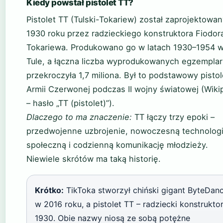
Kiedy powstał pistolet TT?
Pistolet TT (Tulski-Tokariew) został zaprojektowa
1930 roku przez radzieckiego konstruktora Fiodor
Tokariewa. Produkowano go w latach 1930–1954 
Tule, a łączna liczba wyprodukowanych egzempla
przekroczyła 1,7 miliona. Był to podstawowy pistol
Armii Czerwonej podczas II wojny światowej (Wiki
– hasło „TT (pistolet)”).
Dlaczego to ma znaczenie:
TT łączy trzy epoki –
przedwojenne uzbrojenie, nowoczesną technolog
społeczną i codzienną komunikację młodzieży.
Niewiele skrótów ma taką historię.
Krótko:
TikToka stworzył chiński gigant ByteDan
w 2016 roku, a pistolet TT – radziecki konstrukto
1930. Obie nazwy niosą ze sobą potężne