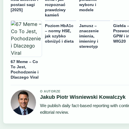
postaci sagi
rozpoznać
wyboru i
[2025]
prawdziwy
modele
kamień
Poziom HbA1c
Janusz –
Giełda 
– normy HSE,
znaczenie
Przewod
jak szybko
imienia,
GPW i i
obniżyć i dieta
imieniny i
WIG20
stereotyp
67 Meme – Co
To Jest,
Pochodzenie i
Dlaczego Viral
O AUTORZE
Jakub Piotr Wisniewski Kowalczyk
We publish daily fact-based reporting with cont
editorial review.