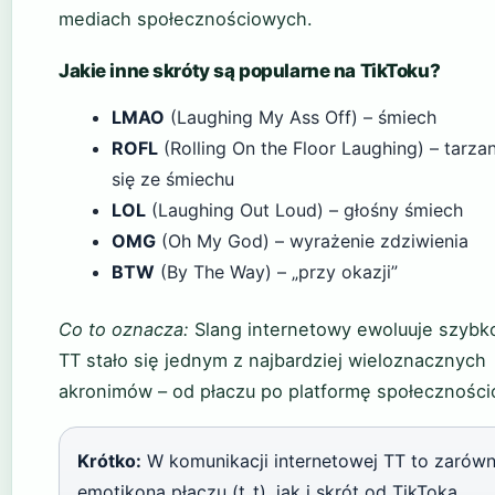
mediach społecznościowych.
Jakie inne skróty są popularne na TikToku?
LMAO
(Laughing My Ass Off) – śmiech
ROFL
(Rolling On the Floor Laughing) – tarzan
się ze śmiechu
LOL
(Laughing Out Loud) – głośny śmiech
OMG
(Oh My God) – wyrażenie zdziwienia
BTW
(By The Way) – „przy okazji”
Co to oznacza:
Slang internetowy ewoluuje szybko
TT stało się jednym z najbardziej wieloznacznych
akronimów – od płaczu po platformę społeczności
Krótko:
W komunikacji internetowej TT to zarów
emotikona płaczu (t_t), jak i skrót od TikToka.