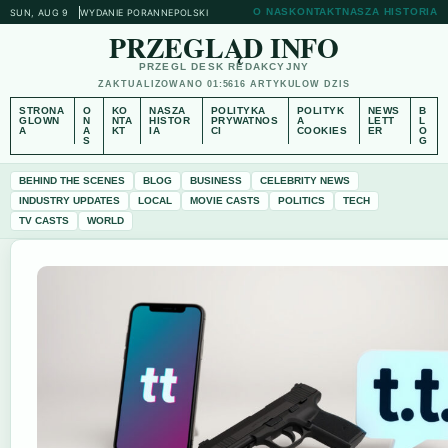
O NAS
KONTAKT
NASZA HISTORIA
SUN, AUG 9
WYDANIE PORANNE
POLSKI
PRZEGLĄD INFO
PRZEGL DESK REDAKCYJNY
ZAKTUALIZOWANO 01:56
16 ARTYKULOW DZIS
STRONA
O
KO
NASZA
POLITYKA
POLITYK
NEWS
B
GLOWN
N
NTA
HISTOR
PRYWATNOS
A
LETT
L
A
A
KT
IA
CI
COOKIES
ER
O
S
G
BEHIND THE SCENES
BLOG
BUSINESS
CELEBRITY NEWS
INDUSTRY UPDATES
LOCAL
MOVIE CASTS
POLITICS
TECH
TV CASTS
WORLD