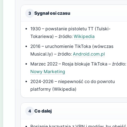
Sygnał osi czasu
3
1930 – powstanie pistoletu TT (Tulski-
Tokariewa) – źródło:
Wikipedia
2016 – uruchomienie TikToka (wówczas
Musical.ly) – źródło:
Android.com.pl
Marzec 2022 – Rosja blokuje TikToka – źródło:
Nowy Marketing
2024-2026 – niepewność co do powrotu
platformy (Wikipedia)
Co dalej
4
Rosjanie korzystają z VPN i modów, by obejść