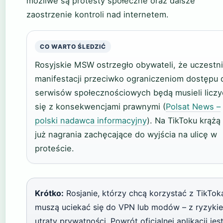
możliwe są protesty społeczne oraz dalsze
zaostrzenie kontroli nad internetem.
CO WARTO ŚLEDZIĆ
Rosyjskie MSW ostrzegło obywateli, że uczestn
manifestacji przeciwko ograniczeniom dostępu 
serwisów społecznościowych będą musieli liczy
się z konsekwencjami prawnymi (
Polsat News –
polski nadawca informacyjny
). Na TikToku krążą
już nagrania zachęcające do wyjścia na ulicę w
proteście.
Krótko:
Rosjanie, którzy chcą korzystać z TikTok
muszą uciekać się do VPN lub modów – z ryzyki
utraty prywatności. Powrót oficjalnej aplikacji jes