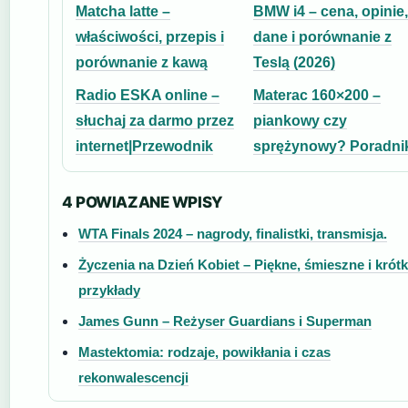
Matcha latte –
BMW i4 – cena, opinie,
właściwości, przepis i
dane i porównanie z
porównanie z kawą
Teslą (2026)
Radio ESKA online –
Materac 160×200 –
słuchaj za darmo przez
piankowy czy
internet|Przewodnik
sprężynowy? Poradni
4 POWIAZANE WPISY
WTA Finals 2024 – nagrody, finalistki, transmisja.
Życzenia na Dzień Kobiet – Piękne, śmieszne i krótk
przykłady
James Gunn – Reżyser Guardians i Superman
Mastektomia: rodzaje, powikłania i czas
rekonwalescencji