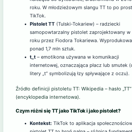
roku. W młodzieżowym slangu TT to po pros
TikTok.
Pistolet TT
(Tulski-Tokariew) – radziecki
samopowtarzalny pistolet zaprojektowany w
roku przez Fiodora Tokariewa. Wyprodukow
ponad 1,7 mln sztuk.
t_t
– emotikona używana w komunikacji
internetowej, oznaczająca płacz lub smutek 
litery „t” symbolizują łzy spływające z oczu).
Źródło definicji pistoletu TT: Wikipedia – hasło „TT”
(encyklopedia internetowa).
Czym różni się TT jako TikTok i jako pistolet?
Kontekst:
TikTok to aplikacja społecznościow
pistolet TT to broń palna – różnica fundament