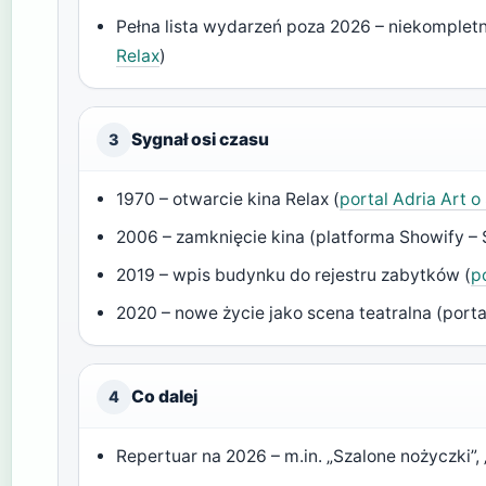
Pełna lista wydarzeń poza 2026 – niekompletn
Relax
)
Sygnał osi czasu
3
1970 – otwarcie kina Relax (
portal Adria Art o
2006 – zamknięcie kina (platforma Showify – 
2019 – wpis budynku do rejestru zabytków (
p
2020 – nowe życie jako scena teatralna (porta
Co dalej
4
Repertuar na 2026 – m.in. „Szalone nożyczki”, „