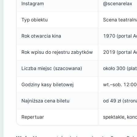
Instagram
@scenarelax
Typ obiektu
Scena teatraln
Rok otwarcia kina
1970 (portal Ad
Rok wpisu do rejestru zabytków
2019 (portal Ad
Liczba miejsc (szacowana)
około 300 (pla
Godziny kasy biletowej
wt.–sob. 12:00
Najniższa cena biletu
od 49 zł (stro
Repertuar
spektakle, kon