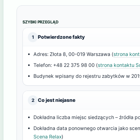
SZYBKI PRZEGLĄD
Potwierdzone fakty
1
Adres: Złota 8, 00-019 Warszawa (
strona kon
Telefon: +48 22 375 98 00 (
strona kontaktu S
Budynek wpisany do rejestru zabytków w 2019
Co jest niejasne
2
Dokładna liczba miejsc siedzących – źródła po
Dokładna data ponownego otwarcia jako scena 
Scena Relax
)