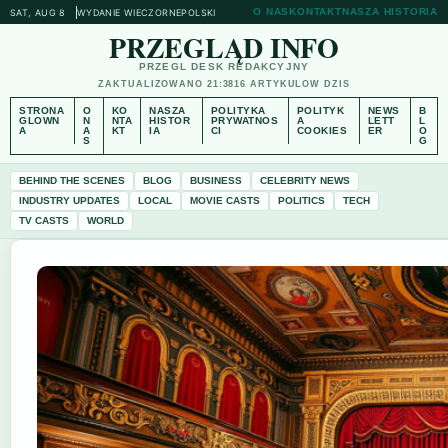
O NAS
KONTAKT
NASZA HISTORIA
SAT, AUG 8
WYDANIE WIECZORNE
POLSKI
PRZEGLĄD INFO
PRZEGL DESK REDAKCYJNY
ZAKTUALIZOWANO 21:38
16 ARTYKULOW DZIS
STRONA
O
KO
NASZA
POLITYKA
POLITYK
NEWS
B
GLOWN
N
NTA
HISTOR
PRYWATNOS
A
LETT
L
A
A
KT
IA
CI
COOKIES
ER
O
S
G
BEHIND THE SCENES
BLOG
BUSINESS
CELEBRITY NEWS
INDUSTRY UPDATES
LOCAL
MOVIE CASTS
POLITICS
TECH
TV CASTS
WORLD