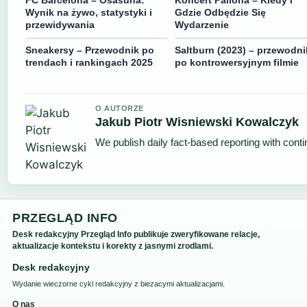
FC Barcelona – Osasuna:
Koncert Paliona – Kiedy i
Wynik na żywo, statystyki i
Gdzie Odbędzie Się
przewidywania
Wydarzenie
Sneakersy – Przewodnik po
Saltburn (2023) – przewodni
trendach i rankingach 2025
po kontrowersyjnym filmie
O AUTORZE
Jakub Piotr Wisniewski Kowalczyk
We publish daily fact-based reporting with conti
PRZEGLĄD INFO
Desk redakcyjny Przegląd Info publikuje zweryfikowane relacje,
aktualizacje kontekstu i korekty z jasnymi zrodlami.
Desk redakcyjny
Wydanie wieczorne cykl redakcyjny z biezacymi aktualizacjami.
O nas