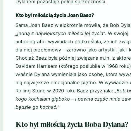
Dylanem pozostaje pełna sprzeczności.
Kto był miłością życia Joan Baez?
Sama Joan Baez wielokrotnie mówiła, że Bob Dyla
„jedną z największych miłości jej życia”
. W swojej
autobiografii i wywiadach podkreślała, że ich zwią
dla niej przełomowy – zarówno jako artystki, jak i 
Chociaż Baez była później związana m.in. z aktor
Davidem Harrisem (którego poślubiła w 1968 roku)
właśnie Dylana wymieniała jako osobę, która wywa
nią największe emocjonalne piętno. W wywiadzie 
Rolling Stone w 2020 roku Baez przyznała:
„Bob by
kogo kochałam głęboko – i pewna część mnie za
będzie go kochać.”
Kto był miłością życia Boba Dylana?