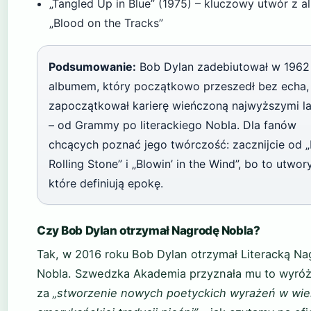
„Tangled Up in Blue” (1975) – kluczowy utwór z 
„Blood on the Tracks”
Podsumowanie:
Bob Dylan zadebiutował w 1962
albumem, który początkowo przeszedł bez echa, 
zapoczątkował karierę wieńczoną najwyższymi l
– od Grammy po literackiego Nobla. Dla fanów
chcących poznać jego twórczość: zacznijcie od „
Rolling Stone” i „Blowin’ in the Wind”, bo to utwory
które definiują epokę.
Czy Bob Dylan otrzymał Nagrodę Nobla?
Tak, w 2016 roku Bob Dylan otrzymał Literacką N
Nobla. Szwedzka Akademia przyznała mu to wyróż
za
„stworzenie nowych poetyckich wyrażeń w wiel