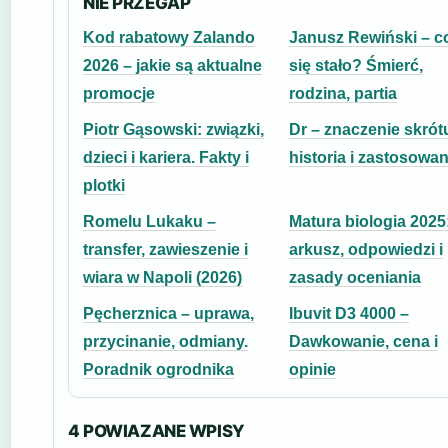
NIE PRZEGAP
Kod rabatowy Zalando
Janusz Rewiński – c
2026 – jakie są aktualne
się stało? Śmierć,
promocje
rodzina, partia
Piotr Gąsowski: związki,
Dr – znaczenie skrót
dzieci i kariera. Fakty i
historia i zastosowan
plotki
Romelu Lukaku –
Matura biologia 2025
transfer, zawieszenie i
arkusz, odpowiedzi i
wiara w Napoli (2026)
zasady oceniania
Pęcherznica – uprawa,
Ibuvit D3 4000 –
przycinanie, odmiany.
Dawkowanie, cena i
Poradnik ogrodnika
opinie
4 POWIAZANE WPISY