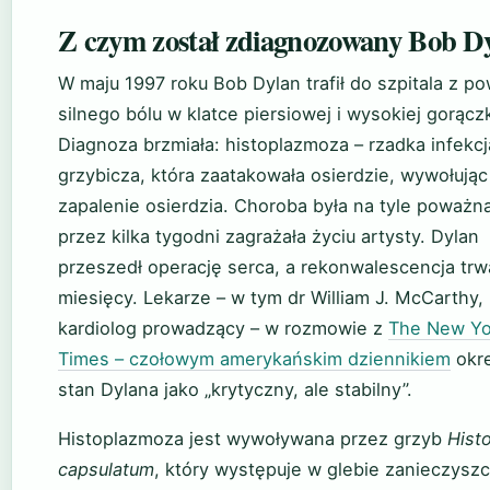
Z czym został zdiagnozowany Bob D
W maju 1997 roku Bob Dylan trafił do szpitala z p
silnego bólu w klatce piersiowej i wysokiej gorączk
Diagnoza brzmiała: histoplazmoza – rzadka infekcj
grzybicza, która zaatakowała osierdzie, wywołując
zapalenie osierdzia. Choroba była na tyle poważna
przez kilka tygodni zagrażała życiu artysty. Dylan
przeszedł operację serca, a rekonwalescencja trwa
miesięcy. Lekarze – w tym dr William J. McCarthy,
kardiolog prowadzący – w rozmowie z
The New Yo
Times – czołowym amerykańskim dziennikiem
okre
stan Dylana jako „krytyczny, ale stabilny”.
Histoplazmoza jest wywoływana przez grzyb
Hist
capsulatum
, który występuje w glebie zanieczysz