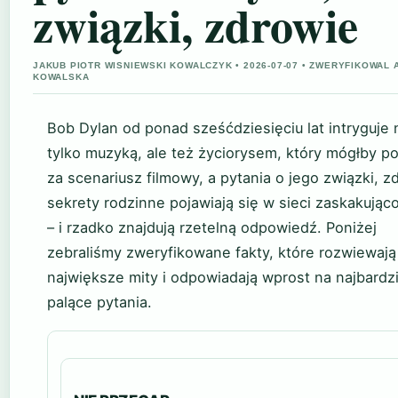
związki, zdrowie
JAKUB PIOTR WISNIEWSKI KOWALCZYK • 2026-07-07 • ZWERYFIKOWAL 
KOWALSKA
Bob Dylan od ponad sześćdziesięciu lat intryguje 
tylko muzyką, ale też życiorysem, który mógłby p
za scenariusz filmowy, a pytania o jego związki, zd
sekrety rodzinne pojawiają się w sieci zaskakując
– i rzadko znajdują rzetelną odpowiedź. Poniżej
zebraliśmy zweryfikowane fakty, które rozwiewają
największe mity i odpowiadają wprost na najbardzi
palące pytania.