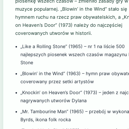
piosenkę wszech czasów – zmieniło zasady gry w
muzyce popularnej. „Blowin’ in the Wind” stało się
hymnem ruchu na rzecz praw obywatelskich, a „Kn
on Heaven’s Door” (1973) należy do najczęściej
coverowanych utworów w historii.
„Like a Rolling Stone” (1965) – nr 1 na liście 500
najlepszych piosenek wszech czasów magazynu R
Stone
„Blowin’ in the Wind” (1963) – hymn praw obywate
coverowany przez setki artystów
„Knockin’ on Heaven’s Door” (1973) – jeden z najc
nagrywanych utworów Dylana
„Mr. Tambourine Man” (1965) – przebój w wykona
Byrds, ikona folk rocka