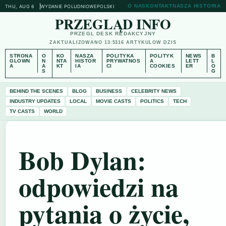
O NAS
KONTAKT
NASZA HISTORIA
THU, AUG 6
WYDANIE POLUDNIOWE
POLSKI
PRZEGLĄD INFO
PRZEGL DESK REDAKCYJNY
ZAKTUALIZOWANO 13:53
16 ARTYKULOW DZIS
STRONA
O
KO
NASZA
POLITYKA
POLITYK
NEWS
B
GLOWN
N
NTA
HISTOR
PRYWATNOS
A
LETT
L
A
A
KT
IA
CI
COOKIES
ER
O
S
G
BEHIND THE SCENES
BLOG
BUSINESS
CELEBRITY NEWS
INDUSTRY UPDATES
LOCAL
MOVIE CASTS
POLITICS
TECH
TV CASTS
WORLD
Bob Dylan:
odpowiedzi na
pytania o życie,