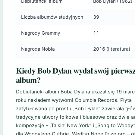
Debiutancki album
Bob Dylan (1962)
Liczba albumów studyjnych
39
Nagrody Grammy
11
Nagroda Nobla
2016 (literatura)
Kiedy Bob Dylan wydał swój pierws
album?
Debiutancki album Boba Dylana ukazał się 19 mar
roku nakładem wytwórni Columbia Records. Płyta
zatytułowana po prostu „Bob Dylan” zawierała głó
tradycyjne utwory folkowe i bluesowe oraz dwie a
kompozycje – „Talkin’ New York” i „Song to Woody”
dla Woody’ego Guthrie. Według NobelPrize.org – of