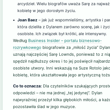
arcydzieł. Wielu biografów uważa Sarę za najważ
kobietę w jego dorosłym życiu.
Joan Baez
– jak już wspomnieliśmy, artystka i pa
która dzieliła z Dylanem zarówno scenę, jak i życ
osobiste. Ich związek był krótki, ale intensywny.
Według
Business Insider – portalu biznesowo-
rozrywkowego
biografowie za „miłość życia” Dyla
uznają najczęściej Sarę Lownds, ponieważ to z ni
spędził najdłuższy okres i to jej poświęcił najbardz
osobiste utwory. Inni wskazują na Suze Rotolo jak
kobietę, która ukształtowała jego artystyczną toż
Co to oznacza:
Dla czytelników szukających prost
odpowiedzi – nie ma jednej „tej jedynej”. Dylan
najwyraźniej przeżył kilka głębokich miłości, a każ
pozostawiła ślad w jego muzyce.