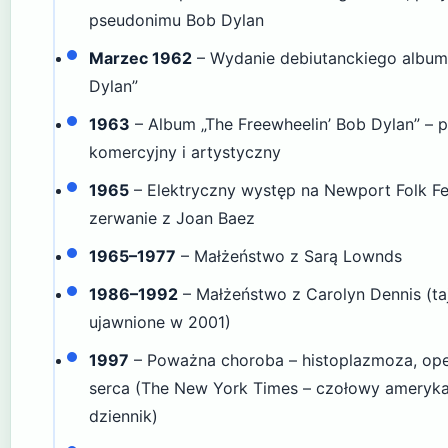
pseudonimu Bob Dylan
Marzec 1962
– Wydanie debiutanckiego album
Dylan”
1963
– Album „The Freewheelin’ Bob Dylan” – 
komercyjny i artystyczny
1965
– Elektryczny występ na Newport Folk Fes
zerwanie z Joan Baez
1965–1977
– Małżeństwo z Sarą Lownds
1986–1992
– Małżeństwo z Carolyn Dennis (ta
ujawnione w 2001)
1997
– Poważna choroba – histoplazmoza, ope
serca (The New York Times – czołowy ameryka
dziennik)