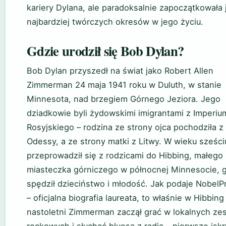
kariery Dylana, ale paradoksalnie zapoczątkowała 
najbardziej twórczych okresów w jego życiu.
Gdzie urodził się Bob Dylan?
Bob Dylan przyszedł na świat jako Robert Allen
Zimmerman 24 maja 1941 roku w Duluth, w stanie
Minnesota, nad brzegiem Górnego Jeziora. Jego
dziadkowie byli żydowskimi imigrantami z Imperiu
Rosyjskiego – rodzina ze strony ojca pochodziła z
Odessy, a ze strony matki z Litwy. W wieku sześciu
przeprowadził się z rodzicami do Hibbing, małego
miasteczka górniczego w północnej Minnesocie, 
spędził dzieciństwo i młodość. Jak podaje NobelPr
– oficjalna biografia laureata, to właśnie w Hibbing
nastoletni Zimmerman zaczął grać w lokalnych ze
rockowych i słuchać bluesa z radia – pierwsze iskr