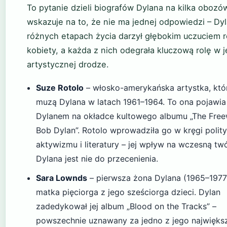
To pytanie dzieli biografów Dylana na kilka obozó
wskazuje na to, że nie ma jednej odpowiedzi – Dy
różnych etapach życia darzył głębokim uczuciem 
kobiety, a każda z nich odegrała kluczową rolę w 
artystycznej drodze.
Suze Rotolo
– włosko-amerykańska artystka, któ
muzą Dylana w latach 1961–1964. To ona pojawia 
Dylanem na okładce kultowego albumu „The Free
Bob Dylan”. Rotolo wprowadziła go w kręgi poli
aktywizmu i literatury – jej wpływ na wczesną t
Dylana jest nie do przecenienia.
Sara Lownds
– pierwsza żona Dylana (1965–1977
matka pięciorga z jego sześciorga dzieci. Dylan
zadedykował jej album „Blood on the Tracks” –
powszechnie uznawany za jedno z jego najwięks