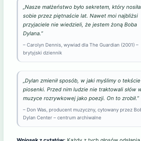
„Nasze małżeństwo było sekretem, który nosił
sobie przez piętnaście lat. Nawet moi najbliżsi
przyjaciele nie wiedzieli, że jestem żoną Boba
Dylana.”
– Carolyn Dennis, wywiad dla The Guardian (2001) –
brytyjski dziennik
„Dylan zmienił sposób, w jaki myślimy o tekście
piosenki. Przed nim ludzie nie traktowali słów 
muzyce rozrywkowej jako poezji. On to zrobił.”
– Don Was, producent muzyczny, cytowany przez Bo
Dylan Center – centrum archiwalne
Wniosek z cytatów:
Każdy z tych głosów odsłania