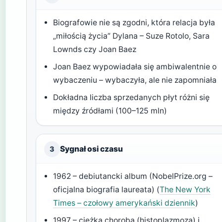
Biografowie nie są zgodni, która relacja była
„miłością życia” Dylana – Suze Rotolo, Sara
Lownds czy Joan Baez
Joan Baez wypowiadała się ambiwalentnie o
wybaczeniu – wybaczyła, ale nie zapomniała
Dokładna liczba sprzedanych płyt różni się
między źródłami (100–125 mln)
Sygnał osi czasu
3
1962 – debiutancki album (NobelPrize.org –
oficjalna biografia laureata) (
The New York
Times – czołowy amerykański dziennik
)
1997 – ciężka choroba (histoplazmoza) i