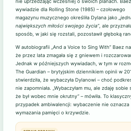
nie uprzedzając wcześniej o swoich planach. Bae
wywiadzie dla Rolling Stone (1985) – czołowego
magazynu muzycznego określiła Dylana jako
„jedn
największych miłości swojego życia”
, ale przyznał
sposób, w jaki się rozstali, pozostawił głęboką ran
W autobiografii „And a Voice to Sing With” Baez na
że przez lata zmagała się z gniewem i rozczarowa
Jednak w późniejszych wywiadach, w tym w rozm
The Guardian – brytyjskim dziennikiem opinii w 20
stwierdziła, że wybaczyła Dylanowi – choć podkreśl
nie zapomniała. „Wybaczyłam mu, ale zdaję sobie 
że był wobec mnie okrutny” – mówiła. To klasyczn
przypadek ambiwalencji: wybaczenie nie oznacza
wymazania pamięci o krzywdzie.