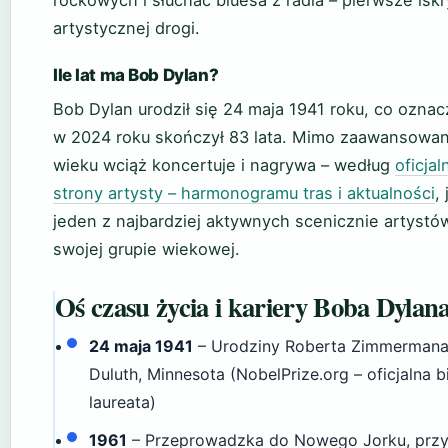
artystycznej drogi.
Ile lat ma Bob Dylan?
Bob Dylan urodził się 24 maja 1941 roku, co oznac
w 2024 roku skończył 83 lata. Mimo zaawansowa
wieku wciąż koncertuje i nagrywa – według
oficjal
strony artysty – harmonogramu tras i aktualności
,
jeden z najbardziej aktywnych scenicznie artystó
swojej grupie wiekowej.
Oś czasu życia i kariery Boba Dylan
24 maja 1941
– Urodziny Roberta Zimmerman
Duluth, Minnesota (NobelPrize.org – oficjalna b
laureata)
1961
– Przeprowadzka do Nowego Jorku, przy