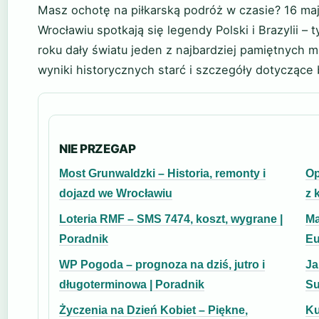
Masz ochotę na piłkarską podróż w czasie? 16 ma
Wrocławiu spotkają się legendy Polski i Brazylii –
roku dały światu jeden z najbardziej pamiętnych m
wyniki historycznych starć i szczegóły dotyczące
NIE PRZEGAP
Most Grunwaldzki – Historia, remonty i
Op
dojazd we Wrocławiu
z 
Loteria RMF – SMS 7474, koszt, wygrane |
Ma
Poradnik
Eu
WP Pogoda – prognoza na dziś, jutro i
Ja
długoterminowa | Poradnik
S
Życzenia na Dzień Kobiet – Piękne,
Ku