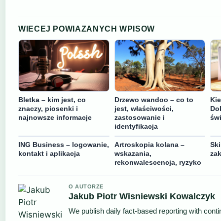
WIECEJ POWIAZANYCH WPISOW
Bletka – kim jest, co
Drzewo wandoo – co to
Ki
znaczy, piosenki i
jest, właściwości,
Dok
najnowsze informacje
zastosowanie i
świ
identyfikacja
ING Business – logowanie,
Artroskopia kolana –
Sk
kontakt i aplikacja
wskazania,
zak
rekonwalescencja, ryzyko
O AUTORZE
Jakub Piotr Wisniewski Kowalczyk
We publish daily fact-based reporting with conti