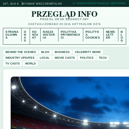
O NAS
KONTAKT
NASZA HISTORIA
SAT, AUG 8
WYDANIE WIECZORNE
POLSKI
PRZEGLĄD INFO
PRZEGL DESK REDAKCYJNY
ZAKTUALIZOWANO 20:31
16 ARTYKULOW DZIS
STRONA
O
KO
NASZA
POLITYKA
POLITYK
NEWS
B
GLOWN
N
NTA
HISTOR
PRYWATNOS
A
LETT
L
A
A
KT
IA
CI
COOKIES
ER
O
S
G
BEHIND THE SCENES
BLOG
BUSINESS
CELEBRITY NEWS
INDUSTRY UPDATES
LOCAL
MOVIE CASTS
POLITICS
TECH
TV CASTS
WORLD