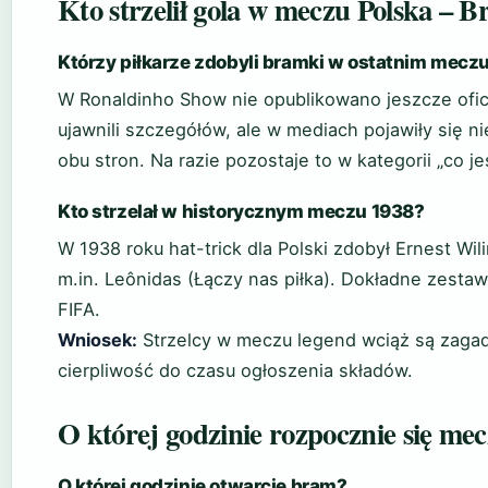
Kto strzelił gola w meczu Polska – Br
Którzy piłkarze zdobyli bramki w ostatnim mecz
W Ronaldinho Show nie opublikowano jeszcze oficja
ujawnili szczegółów, ale w mediach pojawiły się 
obu stron. Na razie pozostaje to w kategorii „co je
Kto strzelał w historycznym meczu 1938?
W 1938 roku hat-trick dla Polski zdobył Ernest Wilim
m.in. Leônidas (Łączy nas piłka). Dokładne zesta
FIFA.
Wniosek:
Strzelcy w meczu legend wciąż są zagad
cierpliwość do czasu ogłoszenia składów.
O której godzinie rozpocznie się mec
O której godzinie otwarcie bram?