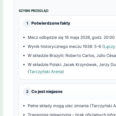
SZYBKI PRZEGLĄD
Potwierdzone fakty
1
Mecz odbędzie się 16 maja 2026, godz. 20:00 
Wynik historycznego meczu 1938: 5-6 (
Łączy 
W składzie Brazylii: Roberto Carlos, Júlio Césa
W składzie Polski: Jacek Krzynówek, Jerzy Du
(
Tarczyński Arena
)
Co jest niejasne
2
Pełne składy mogą ulec zmianie (Tarczyński 
Transmisja telewizyjna – brak oficjalnych infor