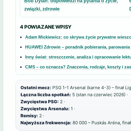
Bob Dylan: odpowiedzi na pytania o życie,
związki, zdrowie
4 POWIAZANE WPISY
Adam Mickiewicz: co skrywa życie prywatne wiesz
HUAWEI Zdrowie – poradnik pobierania, parowania i
Inny świat: streszczenie, analiza i opracowanie lekt
CMS – co oznacza? Znaczenia, rodzaje, koszty i za
Ostatni mecz:
PSG 1-1 Arsenal (karne 4-3) – finał Li
Łączna liczba spotkań:
5 (stan na czerwiec 2026) ·
Zwycięstwa PSG:
2 ·
Zwycięstwa Arsenalu:
1 ·
Remisy:
2 ·
Najwyższa frekwencja:
80 000 – Puskás Aréna, fina