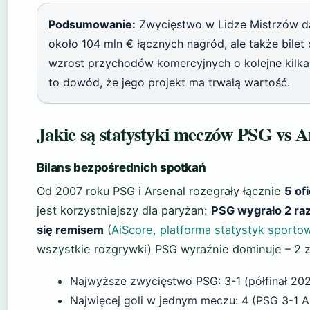
Podsumowanie:
Zwycięstwo w Lidze Mistrzów dał
około 104 mln € łącznych nagród, ale także bilet
wzrost przychodów komercyjnych o kolejne kilkan
to dowód, że jego projekt ma trwałą wartość.
Jakie są statystyki meczów PSG vs A
Bilans bezpośrednich spotkań
Od 2007 roku PSG i Arsenal rozegrały łącznie
5 of
jest korzystniejszy dla paryżan:
PSG wygrało 2 raz
się remisem
(
AiScore, platforma statystyk sporto
wszystkie rozgrywki) PSG wyraźnie dominuje – 2 z
Najwyższe zwycięstwo PSG: 3-1 (półfinał 20
Najwięcej goli w jednym meczu: 4 (PSG 3-1 A