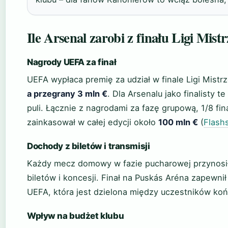
Ile Arsenal zarobi z finału Ligi Mist
Nagrody UEFA za finał
UEFA wypłaca premię za udział w finale Ligi Mistr
a przegrany 3 mln €
. Dla Arsenalu jako finalisty 
puli. Łącznie z nagrodami za fazę grupową, 1/8 finał
zainkasował w całej edycji około
100 mln €
(
Flash
Dochody z biletów i transmisji
Każdy mecz domowy w fazie pucharowej przynosi
biletów i koncesji. Finał na Puskás Aréna zapewn
UEFA, która jest dzielona między uczestników końc
Wpływ na budżet klubu