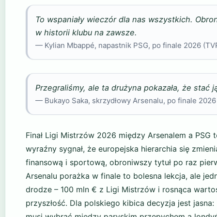
To wspaniały wieczór dla nas wszystkich. Obroni
w historii klubu na zawsze.
— Kylian Mbappé, napastnik PSG, po finale 2026 (TV
Przegraliśmy, ale ta drużyna pokazała, że stać ją
— Bukayo Saka, skrzydłowy Arsenalu, po finale 2026
Finał Ligi Mistrzów 2026 między Arsenalem a PSG t
wyraźny sygnał, że europejska hierarchia się zmien
finansową i sportową, obroniwszy tytuł po raz pie
Arsenalu porażka w finale to bolesna lekcja, ale je
drodze – 100 mln € z Ligi Mistrzów i rosnąca wart
przyszłość. Dla polskiego kibica decyzja jest jasna:
musi wybrać między paryskim przepychem a londyń