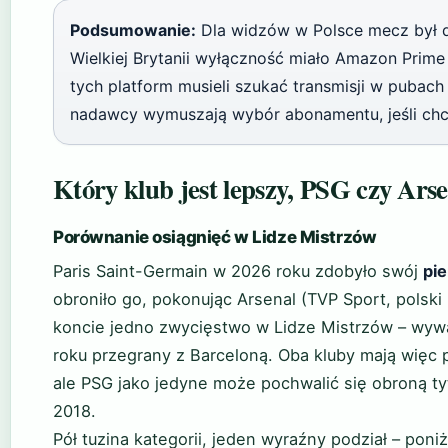
Podsumowanie:
Dla widzów w Polsce mecz był do
Wielkiej Brytanii wyłączność miało Amazon Prime 
tych platform musieli szukać transmisji w pubac
nadawcy wymuszają wybór abonamentu, jeśli chce 
Który klub jest lepszy, PSG czy Ars
Porównanie osiągnięć w Lidze Mistrzów
Paris Saint-Germain w 2026 roku zdobyło swój
pie
obroniło go, pokonując Arsenal (TVP Sport, polski
koncie jedno zwycięstwo w Lidze Mistrzów – wywa
roku przegrany z Barceloną. Oba kluby mają więc 
ale PSG jako jedyne może pochwalić się obroną ty
2018.
Pół tuzina kategorii, jeden wyraźny podział – pon