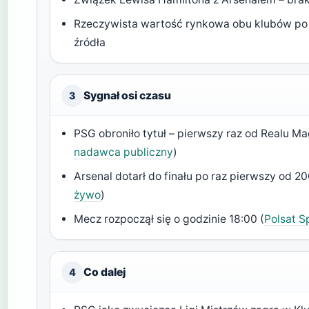
Rzeczywista wartość rynkowa obu klubów po fi
źródła
Sygnał osi czasu
3
PSG obroniło tytuł – pierwszy raz od Realu Ma
nadawca publiczny
)
Arsenal dotarł do finału po raz pierwszy od 20
żywo
)
Mecz rozpoczął się o godzinie 18:00 (
Polsat S
Co dalej
4