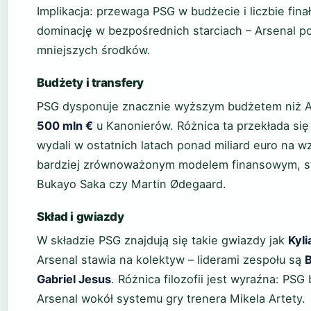
Implikacja: przewaga PSG w budżecie i liczbie fin
dominację w bezpośrednich starciach – Arsenal po
mniejszych środków.
Budżety i transfery
PSG dysponuje znacznie wyższym budżetem niż 
500 mln €
u Kanonierów. Różnica ta przekłada się
wydali w ostatnich latach ponad miliard euro na 
bardziej zrównoważonym modelem finansowym, sta
Bukayo Saka czy Martin Ødegaard.
Skład i gwiazdy
W składzie PSG znajdują się takie gwiazdy jak
Kyl
Arsenal stawia na kolektyw – liderami zespołu są
Gabriel Jesus
. Różnica filozofii jest wyraźna: PS
Arsenal wokół systemu gry trenera Mikela Artety.