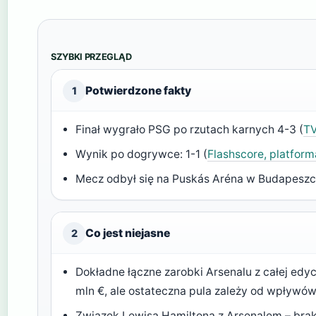
SZYBKI PRZEGLĄD
Potwierdzone fakty
1
Finał wygrało PSG po rzutach karnych 4-3 (
TV
Wynik po dogrywce: 1-1 (
Flashscore, platfor
Mecz odbył się na Puskás Aréna w Budapeszci
Co jest niejasne
2
Dokładne łączne zarobki Arsenalu z całej edyc
mln €, ale ostateczna pula zależy od wpływ
Związek Lewisa Hamiltona z Arsenalem – brak 