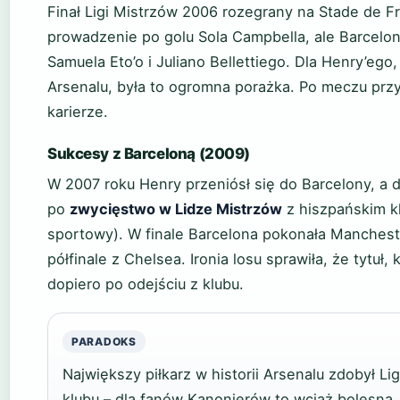
Finał Ligi Mistrzów 2006 rozegrany na Stade de F
prowadzenie po golu Sola Campbella, ale Barcelon
Samuela Eto’o i Juliano Bellettiego. Dla Henry’eg
Arsenalu, była to ogromna porażka. Po meczu przy
karierze.
Sukcesy z Barceloną (2009)
W 2007 roku Henry przeniósł się do Barcelony, a d
po
zwycięstwo w Lidze Mistrzów
z hiszpańskim k
sportowy). W finale Barcelona pokonała Mancheste
półfinale z Chelsea. Ironia losu sprawiła, że tytuł
dopiero po odejściu z klubu.
PARADOKS
Największy piłkarz w historii Arsenalu zdobył L
klubu – dla fanów Kanonierów to wciąż bolesna,