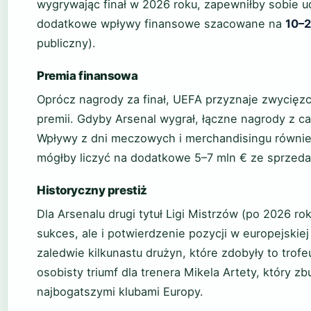
wygrywając finał w 2026 roku, zapewniłby sobie ud
dodatkowe wpływy finansowe szacowane na
10–2
publiczny).
Premia finansowa
Oprócz nagrody za finał, UEFA przyznaje zwycięz
premii. Gdyby Arsenal wygrał, łączne nagrody z ca
Wpływy z dni meczowych i merchandisingu również 
mógłby liczyć na dodatkowe 5–7 mln € ze sprzeda
Historyczny prestiż
Dla Arsenalu drugi tytuł Ligi Mistrzów (po 2026 ro
sukces, ale i potwierdzenie pozycji w europejskiej 
zaledwie kilkunastu drużyn, które zdobyły to trof
osobisty triumf dla trenera Mikela Artety, który 
najbogatszymi klubami Europy.