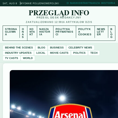
O NAS
KONTAKT
NASZA HISTORIA
SAT, AUG 8
WYDANIE POLUDNIOWE
POLSKI
PRZEGLĄD INFO
PRZEGL DESK REDAKCYJNY
ZAKTUALIZOWANO 12:59
16 ARTYKULOW DZIS
STRONA
O
KO
NASZA
POLITYKA
POLITYK
NEWS
B
GLOWN
N
NTA
HISTOR
PRYWATNOS
A
LETT
L
A
A
KT
IA
CI
COOKIES
ER
O
S
G
BEHIND THE SCENES
BLOG
BUSINESS
CELEBRITY NEWS
INDUSTRY UPDATES
LOCAL
MOVIE CASTS
POLITICS
TECH
TV CASTS
WORLD