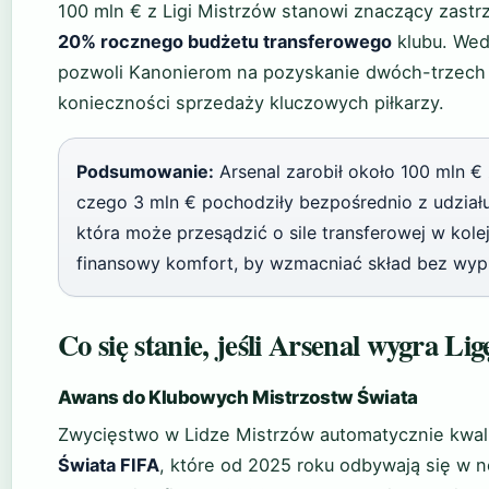
100 mln € z Ligi Mistrzów stanowi znaczący zastrz
20% rocznego budżetu transferowego
klubu. Wed
pozwoli Kanonierom na pozyskanie dwóch-trzech 
konieczności sprzedaży kluczowych piłkarzy.
Podsumowanie:
Arsenal zarobił około 100 mln € 
czego 3 mln € pochodziły bezpośrednio z udziału 
która może przesądzić o sile transferowej w kol
finansowy komfort, by wzmacniać skład bez wyp
Co się stanie, jeśli Arsenal wygra Li
Awans do Klubowych Mistrzostw Świata
Zwycięstwo w Lidze Mistrzów automatycznie kwali
Świata FIFA
, które od 2025 roku odbywają się w 