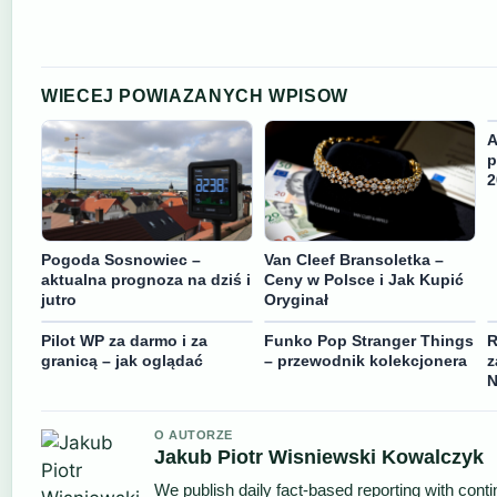
WIECEJ POWIAZANYCH WPISOW
A
p
2
Pogoda Sosnowiec –
Van Cleef Bransoletka –
aktualna prognoza na dziś i
Ceny w Polsce i Jak Kupić
jutro
Oryginał
Pilot WP za darmo i za
Funko Pop Stranger Things
R
granicą – jak oglądać
– przewodnik kolekcjonera
z
N
O AUTORZE
Jakub Piotr Wisniewski Kowalczyk
We publish daily fact-based reporting with conti