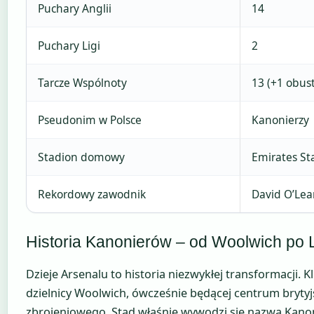
Puchary Anglii
14
Puchary Ligi
2
Tarcze Wspólnoty
13 (+1 obus
Pseudonim w Polsce
Kanonierzy
Stadion domowy
Emirates St
Rekordowy zawodnik
David O’Lea
Historia Kanonierów – od Woolwich po
Dzieje Arsenalu to historia niezwykłej transformacji. 
dzielnicy Woolwich, ówcześnie będącej centrum bryty
zbrojeniowego. Stąd właśnie wywodzi się nazwa Kanon