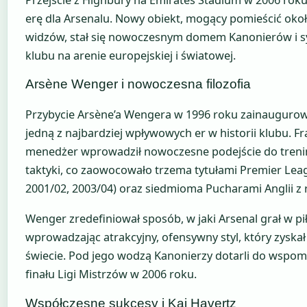
Przejście z Highbury na Emirates Stadium w 2006 rok
erę dla Arsenalu. Nowy obiekt, mogący pomieścić okoł
widzów, stał się nowoczesnym domem Kanonierów i 
klubu na arenie europejskiej i światowej.
Arsène Wenger i nowoczesna filozofia
Przybycie Arsène’a Wengera w 1996 roku zainaugurowa
jedną z najbardziej wpływowych er w historii klubu. F
menedżer wprowadził nowoczesne podejście do trenin
taktyki, co zaowocowało trzema tytułami Premier Lea
2001/02, 2003/04) oraz siedmioma Pucharami Anglii z 
Wenger zredefiniował sposób, w jaki Arsenal grał w pi
wprowadzając atrakcyjny, ofensywny styl, który zyska
świecie. Pod jego wodzą Kanonierzy dotarli do wspom
finału Ligi Mistrzów w 2006 roku.
Współczesne sukcesy i Kai Havertz