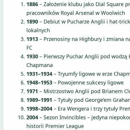
1886
– Założenie klubu jako Dial Square p
pracowników Royal Arsenal w Woolwich
1890
– Debiut w Pucharze Anglii i hat-tri
lokalnych
1913
– Przenosiny na Highbury i zmiana n
FC
1930
– Pierwszy Puchar Anglii pod wodzą 
Chapmana
1931–1934
– Tryumfy ligowe w erze Chap
1948–1953
– Powojenne sukcesy ligowe
1971
– Mistrzostwo Anglii pod Brianem 
1989–1991
– Tytuły pod George’em Grah
1998–2004
– Era Wengera i trzy tytuły Pr
2004
– Sezon Invincibles – jedyna niepok
historii Premier League