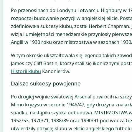
Po przenosinach do Londynu i otwarciu Highbury w 19
rozpoczął budowanie pozycji w angielskiej elicie. Posta
zdefiniowała sukcesy klubu, został Herbert Chapman. 
wizja i umiejętności menedżerskie przyniosły pierwsze
Anglii w 1930 roku oraz mistrzostwa w sezonach 1930/
W tym okresie ukształtowała się legenda takich zawod
James czy Cliff Bastin, którzy stali się ikonicznymi post
Historii klubu
Kanonierów.
Dalsze sukcesy powojenne
Po drugiej wojnie światowej Arsenal powrócił na szczyt 
Mimo kryzysu w sezonie 1946/47, gdy drużyna znalazła
spadku, nastąpiła szybka odbudowa. MISTRZOSTWA w 
1952/53, 1970/71, 1988/89 oraz 1990/91 pod wodzą G
utwierdziły pozycję klubu w elicie angielskiego futbolu