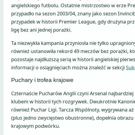
angielskiego futbolu. Ostatnie mistrzostwo w erze P
przypadło na sezon 2003/04, znany jako sezon Invincib
przypadek w historii Premier League, gdy drużyna prz
ligę bez ani jednej porażki.
Ta niezwykła kampania przyniosła nie tylko upragniony 
również ustanowiła rekord 49 meczów bez porażki, kt
pozostaje najdłuższą serią w historii angielskiej pierwsz
informacji o osiągnięciach można znaleźć w sekcji
Suk
Puchary i trofea krajowe
Czternaście Pucharów Anglii czyni Arsenal najbardzie
klubem w historii tych rozgrywek. Dwukrotnie Kanoni
również Puchar Ligi. Tarcza Wspólnoty, wygrywana aż 
(plus jedno zwycięstwo obustronne), dopełnia obrazu
krajowym podwórku.