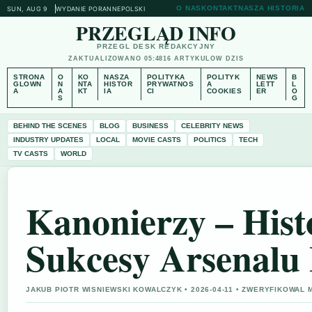
O NAS
KONTAKT
NASZA HISTORIA
SUN, AUG 9
WYDANIE PORANNE
POLSKI
PRZEGLĄD INFO
PRZEGL DESK REDAKCYJNY
ZAKTUALIZOWANO 05:48
16 ARTYKULOW DZIS
STRONA
O
KO
NASZA
POLITYKA
POLITYK
NEWS
B
GLOWN
N
NTA
HISTOR
PRYWATNOS
A
LETT
L
A
A
KT
IA
CI
COOKIES
ER
O
S
G
BEHIND THE SCENES
BLOG
BUSINESS
CELEBRITY NEWS
INDUSTRY UPDATES
LOCAL
MOVIE CASTS
POLITICS
TECH
TV CASTS
WORLD
Kanonierzy – Histo
Sukcesy Arsenalu
JAKUB PIOTR WISNIEWSKI KOWALCZYK • 2026-04-11 • ZWERYFIKOWAL 