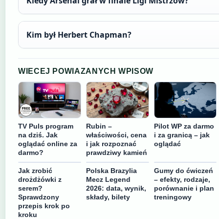
Kiedy Arsenal grał w finale Ligi Mistrzów?
Kim był Herbert Chapman?
WIECEJ POWIAZANYCH WPISOW
TV Puls program
Rubin –
Pilot WP za darmo
na dziś. Jak
właściwości, cena
i za granicą – jak
oglądać online za
i jak rozpoznać
oglądać
darmo?
prawdziwy kamień
Jak zrobić
Polska Brazylia
Gumy do ćwiczeń
drożdżówki z
Mecz Legend
– efekty, rodzaje,
serem?
2026: data, wynik,
porównanie i plan
Sprawdzony
składy, bilety
treningowy
przepis krok po
kroku