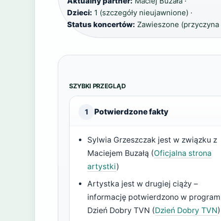
Aktualny partner:
Maciej Buzała ·
Dzieci:
1 (szczegóły nieujawnione) ·
Status koncertów:
Zawieszone (przyczyna 
SZYBKI PRZEGLĄD
Potwierdzone fakty
1
Sylwia Grzeszczak jest w związku z
Maciejem Buzałą (
Oficjalna strona
artystki
)
Artystka jest w drugiej ciąży –
informację potwierdzono w program
Dzień Dobry TVN (
Dzień Dobry TVN
)