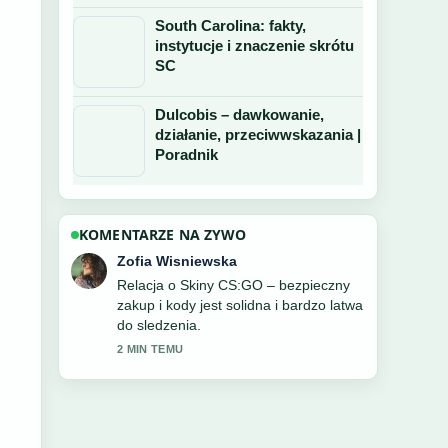
South Carolina: fakty,
instytucje i znaczenie skrótu
SC
Dulcobis – dawkowanie,
działanie, przeciwwskazania |
Poradnik
KOMENTARZE NA ZYWO
Piotr Zielinski
Bardzo dobra weryfikacja wokol CMS –
co oznacza? Znaczenia, rodzaje,
koszty.... Wiecej redakcji powinno pisac
w ten sposob.
4 MIN TEMU