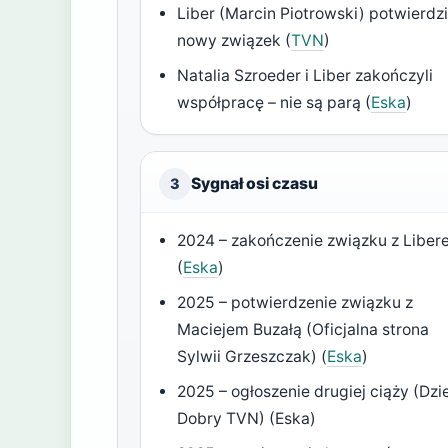
Liber (Marcin Piotrowski) potwierdzi
nowy związek (
TVN
)
Natalia Szroeder i Liber zakończyli
współpracę – nie są parą (
Eska
)
Sygnał osi czasu
3
2024 – zakończenie związku z Libe
(
Eska
)
2025 – potwierdzenie związku z
Maciejem Buzałą (Oficjalna strona
Sylwii Grzeszczak) (
Eska
)
2025 – ogłoszenie drugiej ciąży (Dzi
Dobry TVN) (Eska)