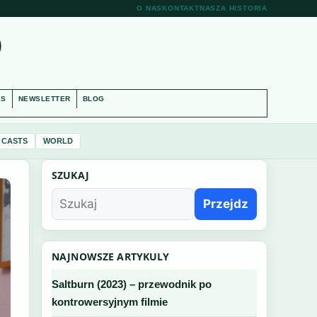
O NAS
KONTAKT
NASZA HISTORIA
O
ES
NEWSLETTER
BLOG
 CASTS
WORLD
SZUKAJ
Przejdz
NAJNOWSZE ARTYKULY
Saltburn (2023) – przewodnik po
kontrowersyjnym filmie