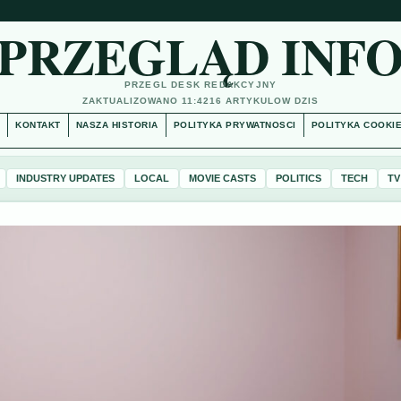
PRZEGLĄD INF
PRZEGL DESK REDAKCYJNY
ZAKTUALIZOWANO 11:42
16 ARTYKULOW DZIS
S
KONTAKT
NASZA HISTORIA
POLITYKA PRYWATNOSCI
POLITYKA COOKI
INDUSTRY UPDATES
LOCAL
MOVIE CASTS
POLITICS
TECH
TV