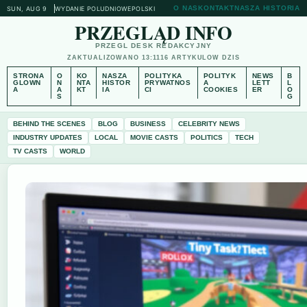
O NAS
KONTAKT
NASZA HISTORIA
SUN, AUG 9
WYDANIE POLUDNIOWE
POLSKI
PRZEGLĄD INFO
PRZEGL DESK REDAKCYJNY
ZAKTUALIZOWANO 13:11
16 ARTYKULOW DZIS
STRONA
O
KO
NASZA
POLITYKA
POLITYK
NEWS
B
GLOWN
N
NTA
HISTOR
PRYWATNOS
A
LETT
L
A
A
KT
IA
CI
COOKIES
ER
O
S
G
BEHIND THE SCENES
BLOG
BUSINESS
CELEBRITY NEWS
INDUSTRY UPDATES
LOCAL
MOVIE CASTS
POLITICS
TECH
TV CASTS
WORLD