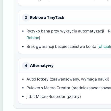
Roblox a TinyTask
3
Ryzyko bana przy wykryciu automatyzacji – R
Roblox
)
Brak gwarancji bezpieczeństwa konta (
oficja
Alternatywy
4
AutoHotkey (zaawansowany, wymaga nauki)
Pulover’s Macro Creator (średniozaawansowa
jitbit Macro Recorder (płatny)