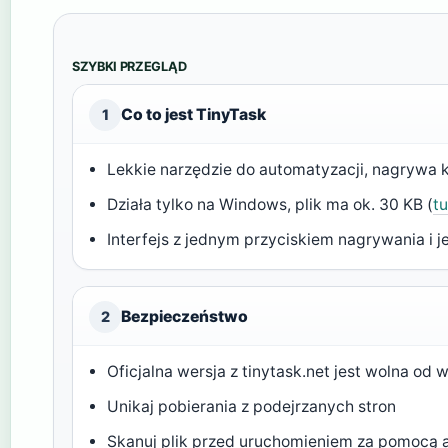
SZYBKI PRZEGLĄD
Co to jest TinyTask
1
Lekkie narzędzie do automatyzacji, nagrywa kl
Działa tylko na Windows, plik ma ok. 30 KB (
t
Interfejs z jednym przyciskiem nagrywania i 
Bezpieczeństwo
2
Oficjalna wersja z tinytask.net jest wolna od 
Unikaj pobierania z podejrzanych stron
Skanuj plik przed uruchomieniem za pomocą 