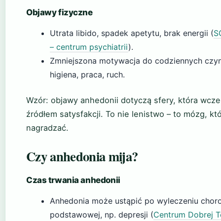
Objawy fizyczne
Utrata libido, spadek apetytu, brak energii (
S
– centrum psychiatrii
).
Zmniejszona motywacja do codziennych czyn
higiena, praca, ruch.
Wzór: objawy anhedonii dotyczą sfery, która wcze
źródłem satysfakcji. To nie lenistwo – to mózg, któ
nagradzać.
Czy anhedonia mija?
Czas trwania anhedonii
Anhedonia może ustąpić po wyleczeniu chor
podstawowej, np. depresji (
Centrum Dobrej Te