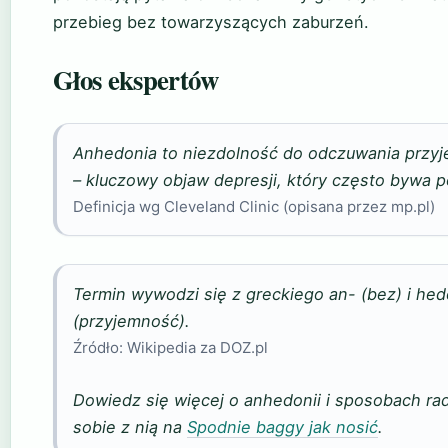
przebieg bez towarzyszących zaburzeń.
Głos ekspertów
Anhedonia to niezdolność do odczuwania przy
– kluczowy objaw depresji, który często bywa p
Definicja wg Cleveland Clinic (opisana przez mp.pl)
Termin wywodzi się z greckiego
an-
(bez) i
hed
(przyjemność).
Źródło: Wikipedia za DOZ.pl
Dowiedz się więcej o anhedonii i sposobach ra
sobie z nią na
Spodnie baggy jak nosić
.