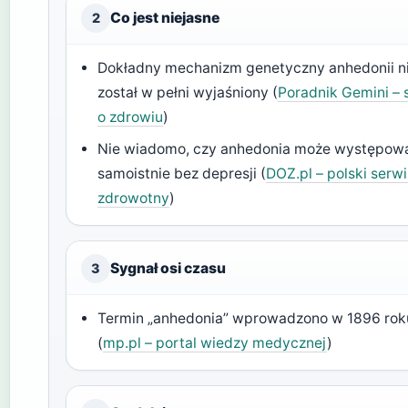
Co jest niejasne
2
Dokładny mechanizm genetyczny anhedonii n
został w pełni wyjaśniony (
Poradnik Gemini – 
o zdrowiu
)
Nie wiadomo, czy anhedonia może występow
samoistnie bez depresji (
DOZ.pl – polski serwi
zdrowotny
)
Sygnał osi czasu
3
Termin „anhedonia” wprowadzono w 1896 rok
(
mp.pl – portal wiedzy medycznej
)