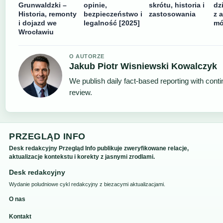
Grunwaldzki –
opinie,
skrótu, historia i
dz
Historia, remonty
bezpieczeństwo i
zastosowania
z 
i dojazd we
legalność [2025]
mó
Wrocławiu
O AUTORZE
Jakub Piotr Wisniewski Kowalczyk
We publish daily fact-based reporting with conti
review.
PRZEGLĄD INFO
Desk redakcyjny Przegląd Info publikuje zweryfikowane relacje,
aktualizacje kontekstu i korekty z jasnymi zrodlami.
Desk redakcyjny
Wydanie poludniowe cykl redakcyjny z biezacymi aktualizacjami.
O nas
Kontakt