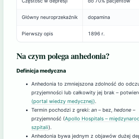
Częstość w depresji
do 70% pacjentów
Główny neuroprzekaźnik
dopamina
Pierwszy opis
1896 r.
Na czym polega anhedonia?
Definicja medyczna
Anhedonia to zmniejszona zdolność do odcz
przyjemności lub całkowity jej brak – potwie
(portal wiedzy medycznej)
.
Termin pochodzi z greki:
an
– bez,
hedone
–
przyjemność (
Apollo Hospitals – międzynaro
szpitali
).
Anhedonia bywa jednym z objawów dużej depr