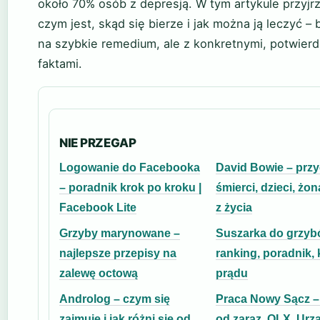
około 70% osób z depresją. W tym artykule przyjr
czym jest, skąd się bierze i jak można ją leczyć – 
na szybkie remedium, ale z konkretnymi, potwier
faktami.
NIE PRZEGAP
Logowanie do Facebooka
David Bowie – prz
– poradnik krok po kroku |
śmierci, dzieci, żona
Facebook Lite
z życia
Grzyby marynowane –
Suszarka do grzyb
najlepsze przepisy na
ranking, poradnik, 
zalewę octową
prądu
Androlog – czym się
Praca Nowy Sącz – 
zajmuje i jak różni się od
od zaraz, OLX, Urz