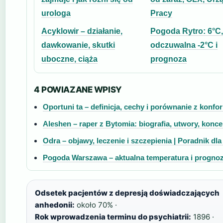
urologa
Pracy
Acyklowir – działanie,
Pogoda Rytro: 6°C,
dawkowanie, skutki
odczuwalna -2°C i
uboczne, ciąża
prognoza
4 POWIAZANE WPISY
Oportuni ta – definicja, cechy i porównanie z konfor
Aleshen – raper z Bytomia: biografia, utwory, konce
Odra – objawy, leczenie i szczepienia | Poradnik dl
Pogoda Warszawa – aktualna temperatura i prognoz
Odsetek pacjentów z depresją doświadczających
anhedonii:
około 70% ·
Rok wprowadzenia terminu do psychiatrii:
1896 ·