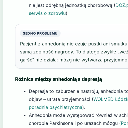
nie jest odrębną jednostką chorobową (
DOZ.p
serwis o zdrowiu
).
SEDNO PROBLEMU
Pacjent z anhedonią nie czuje pustki ani smutku 
samą zdolność nagrody. To dlatego zwykłe „weź
garść” nie działa: mózg nie wytwarza przyjemno
Różnica między anhedonią a depresją
Depresja to zaburzenie nastroju, anhedonia t
objaw – utrata przyjemności (
WOLMED Łódzk
poradnia psychiatryczna
).
Anhedonia może występować również w schiz
chorobie Parkinsona i po urazach mózgu (
Po