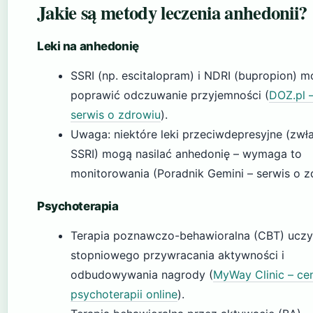
Jakie są metody leczenia anhedonii?
Leki na anhedonię
SSRI (np. escitalopram) i NDRI (bupropion) 
poprawić odczuwanie przyjemności (
DOZ.pl –
serwis o zdrowiu
).
Uwaga: niektóre leki przeciwdepresyjne (zwł
SSRI) mogą nasilać anhedonię – wymaga to
monitorowania (Poradnik Gemini – serwis o z
Psychoterapia
Terapia poznawczo-behawioralna (CBT) uczy
stopniowego przywracania aktywności i
odbudowywania nagrody (
MyWay Clinic – ce
psychoterapii online
).