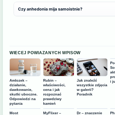
Czy anhedonia mija samoistnie?
WIECEJ POWIAZANYCH WPISOW
Po
So
ak
pr
Amlozek –
Rubin –
Jak znaleźć
i j
działanie,
właściwości,
wszystkie zdjęcia
dawkowanie,
cena i jak
w galerii?
skutki uboczne.
rozpoznać
Poradnik
Odpowiedzi na
prawdziwy
pytania
kamień
Most
MyFlixer –
Dr – znaczenie
Ph