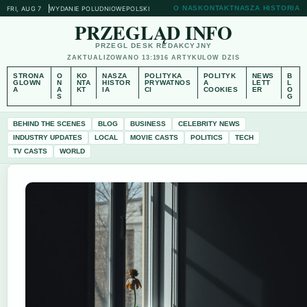
O NAS
KONTAKT
NASZA HISTORIA
FRI, AUG 7
WYDANIE POLUDNIOWE
POLSKI
PRZEGLĄD INFO
PRZEGL DESK REDAKCYJNY
ZAKTUALIZOWANO 13:19
16 ARTYKULOW DZIS
STRONA
O
KO
NASZA
POLITYKA
POLITYK
NEWS
B
GLOWN
N
NTA
HISTOR
PRYWATNOS
A
LETT
L
A
A
KT
IA
CI
COOKIES
ER
O
S
G
BEHIND THE SCENES
BLOG
BUSINESS
CELEBRITY NEWS
INDUSTRY UPDATES
LOCAL
MOVIE CASTS
POLITICS
TECH
TV CASTS
WORLD