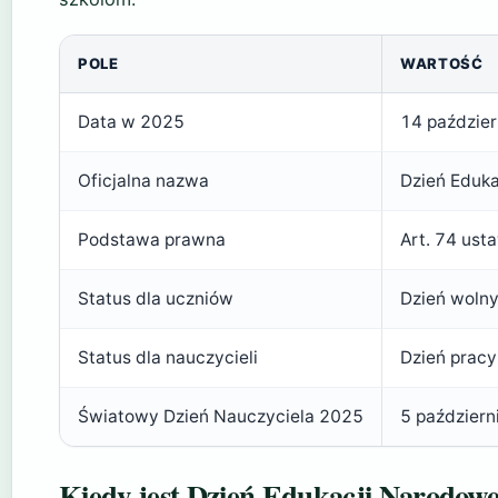
POLE
WARTOŚĆ
Data w 2025
14 paździer
Oficjalna nazwa
Dzień Eduka
Podstawa prawna
Art. 74 ust
Status dla uczniów
Dzień woln
Status dla nauczycieli
Dzień pracy
Światowy Dzień Nauczyciela 2025
5 październ
Kiedy jest Dzień Edukacji Narodowe