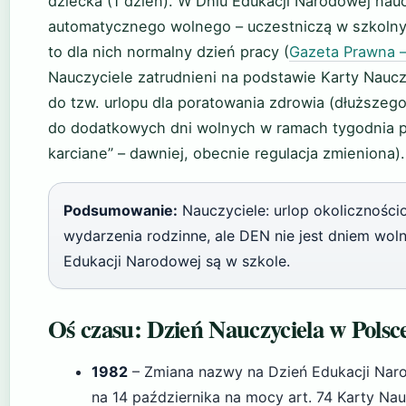
dziecka (1 dzień). W Dniu Edukacji Narodowej nauc
automatycznego wolnego – uczestniczą w szkolnyc
to dla nich normalny dzień pracy (
Gazeta Prawna –
Nauczyciele zatrudnieni na podstawie Karty Nauc
do tzw. urlopu dla poratowania zdrowia (dłuższeg
do dodatkowych dni wolnych w ramach tygodnia pr
karciane” – dawniej, obecnie regulacja zmieniona).
Podsumowanie:
Nauczyciele: urlop okoliczności
wydarzenia rodzinne, ale DEN nie jest dniem wol
Edukacji Narodowej są w szkole.
Oś czasu: Dzień Nauczyciela w Polsc
1982
– Zmiana nazwy na Dzień Edukacji Naro
na 14 października na mocy art. 74 Karty Nauc