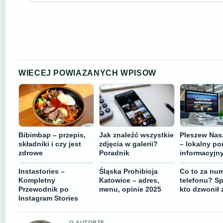
WIECEJ POWIAZANYCH WPISOW
Bibimbap – przepis,
Jak znaleźć wszystkie
Pleszew Nas
składniki i czy jest
zdjęcia w galerii?
– lokalny por
zdrowe
Poradnik
informacyjn
Instastories –
Śląska Prohibicja
Co to za nu
Kompletny
Katowice – adres,
telefonu? S
Przewodnik po
menu, opinie 2025
kto dzwonił 
Instagram Stories
O AUTORZE