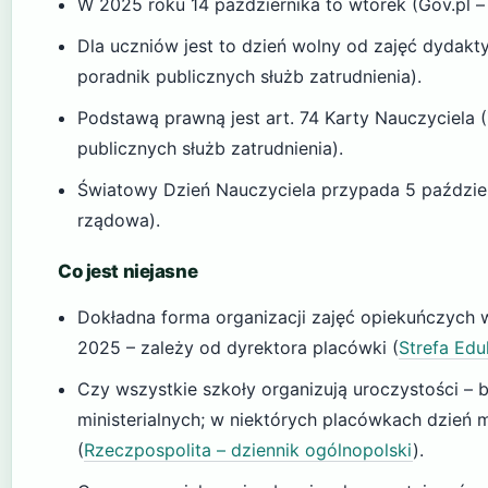
W 2025 roku 14 października to wtorek (Gov.pl –
Dla uczniów jest to dzień wolny od zajęć dydakty
poradnik publicznych służb zatrudnienia).
Podstawą prawną jest art. 74 Karty Nauczyciela (
publicznych służb zatrudnienia).
Światowy Dzień Nauczyciela przypada 5 paździer
rządowa).
Co jest niejasne
Dokładna forma organizacji zajęć opiekuńczych 
2025 – zależy od dyrektora placówki (
Strefa Edu
Czy wszystkie szkoły organizują uroczystości – 
ministerialnych; w niektórych placówkach dzień
(
Rzeczpospolita – dziennik ogólnopolski
).