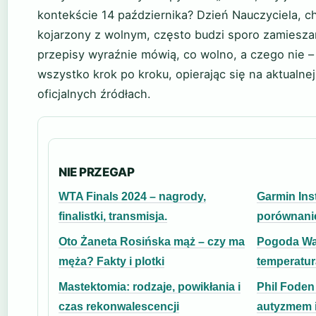
kontekście 14 października? Dzień Nauczyciela, 
kojarzony z wolnym, często budzi sporo zamieszan
przepisy wyraźnie mówią, co wolno, a czego nie –
wszystko krok po kroku, opierając się na aktualnej
oficjalnych źródłach.
NIE PRZEGAP
WTA Finals 2024 – nagrody,
Garmin Inst
finalistki, transmisja.
porównani
Oto Żaneta Rosińska mąż – czy ma
Pogoda Wa
męża? Fakty i plotki
temperatur
Mastektomia: rodzaje, powikłania i
Phil Foden 
czas rekonwalescencji
autyzmem i