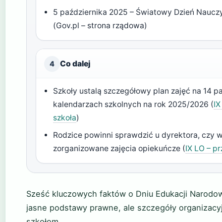
5 października 2025 – Światowy Dzień Naucz
(Gov.pl – strona rządowa)
Co dalej
4
Szkoły ustalą szczegółowy plan zajęć na 14 p
kalendarzach szkolnych na rok 2025/2026 (
IX
szkoła
)
Rodzice powinni sprawdzić u dyrektora, czy w
zorganizowane zajęcia opiekuńcze (
IX LO – p
Sześć kluczowych faktów o Dniu Edukacji Narodow
jasne podstawy prawne, ale szczegóły organizac
szkołom.