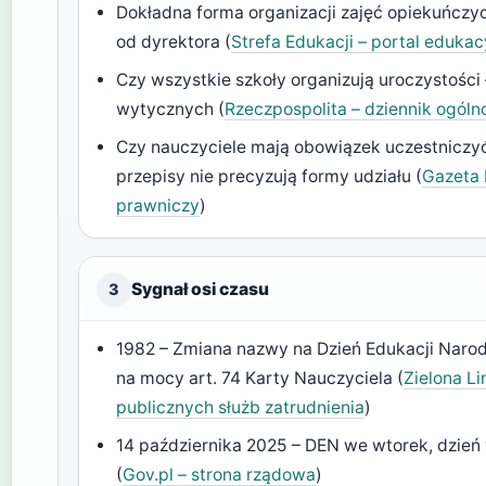
Dokładna forma organizacji zajęć opiekuńczyc
od dyrektora (
Strefa Edukacji – portal edukac
Czy wszystkie szkoły organizują uroczystości 
wytycznych (
Rzeczpospolita – dziennik ogóln
Czy nauczyciele mają obowiązek uczestniczyć
przepisy nie precyzują formy udziału (
Gazeta 
prawniczy
)
Sygnał osi czasu
3
1982 – Zmiana nazwy na Dzień Edukacji Narod
na mocy art. 74 Karty Nauczyciela (
Zielona Li
publicznych służb zatrudnienia
)
14 października 2025 – DEN we wtorek, dzień
(
Gov.pl – strona rządowa
)