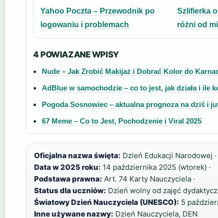
Yahoo Poczta – Przewodnik po
Szlifierka 
logowaniu i problemach
różni od 
4 POWIAZANE WPISY
Nude – Jak Zrobić Makijaż i Dobrać Kolor do Karnac
AdBlue w samochodzie – co to jest, jak działa i ile k
Pogoda Sosnowiec – aktualna prognoza na dziś i ju
67 Meme – Co to Jest, Pochodzenie i Viral 2025
Oficjalna nazwa święta:
Dzień Edukacji Narodowej ·
Data w 2025 roku:
14 października 2025 (wtorek) ·
Podstawa prawna:
Art. 74 Karty Nauczyciela ·
Status dla uczniów:
Dzień wolny od zajęć dydaktycz
Światowy Dzień Nauczyciela (UNESCO):
5 paździer
Inne używane nazwy:
Dzień Nauczyciela, DEN