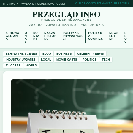
O NAS
KONTAKT
NASZA HISTORIA
FRI, AUG 7
WYDANIE POLUDNIOWE
POLSKI
PRZEGLĄD INFO
PRZEGL DESK REDAKCYJNY
ZAKTUALIZOWANO 15:27
16 ARTYKULOW DZIS
STRONA
O
KO
NASZA
POLITYKA
POLITYK
NEWS
B
GLOWN
N
NTA
HISTOR
PRYWATNOS
A
LETT
L
A
A
KT
IA
CI
COOKIES
ER
O
S
G
BEHIND THE SCENES
BLOG
BUSINESS
CELEBRITY NEWS
INDUSTRY UPDATES
LOCAL
MOVIE CASTS
POLITICS
TECH
TV CASTS
WORLD