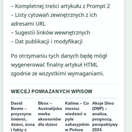
– Kompletnej treści artykułu z Prompt 2
– Listy cytowań zewnętrznych z ich
adresami URL
– Sugestii linków wewnętrznych
– Dat publikacji i modyfikacji
Po otrzymaniu tych danych będę mógł
wygenerować finalny artykuł HTML
zgodnie ze wszystkimi wymaganiami.
WIECEJ POWIAZANYCH WPISOW
David
Bbox –
Kalima – Co
Akcje Dino
Bowie –
Australijska
musisz
(DNP) –
przyczyna
marka
wiedzieć o
analiza,
śmierci,
akcesoriów
pyle
prognozy,
dzieci, żona
dla dzieci
saharyjskim
perspektywy
i fakty z
w Polsce
2024