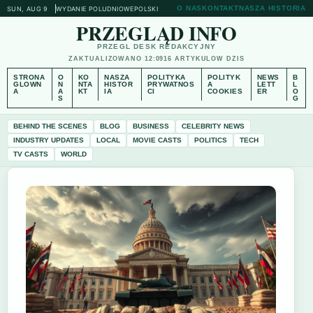
O NAS
KONTAKT
NASZA HISTORIA
SUN, AUG 9
WYDANIE POLUDNIOWE
POLSKI
PRZEGLĄD INFO
PRZEGL DESK REDAKCYJNY
ZAKTUALIZOWANO 12:09
16 ARTYKULOW DZIS
STRONA
O
KO
NASZA
POLITYKA
POLITYK
NEWS
B
GLOWN
N
NTA
HISTOR
PRYWATNOS
A
LETT
L
A
A
KT
IA
CI
COOKIES
ER
O
S
G
BEHIND THE SCENES
BLOG
BUSINESS
CELEBRITY NEWS
INDUSTRY UPDATES
LOCAL
MOVIE CASTS
POLITICS
TECH
TV CASTS
WORLD