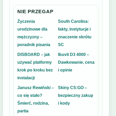
NIE PRZEGAP
Życzenia
South Carolina:
urodzinowe dla
fakty, instytucje i
mężczyzny –
znaczenie skrótu
poradnik pisania
SC
DISBOARD – jak
Ibuvit D3 4000 –
używać platformy
Dawkowanie, cena
krok po kroku bez
i opinie
instalacji
Janusz Rewiński –
Skiny CS:GO –
co się stało?
bezpieczny zakup
Śmierć, rodzina,
i kody
partia