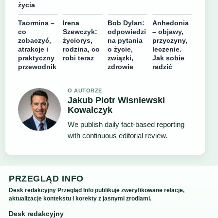
życia
Taormina –
Irena
Bob Dylan:
Anhedonia
co
Szewczyk:
odpowiedzi
– objawy,
zobaczyć,
życiorys,
na pytania
przyczyny,
atrakcje i
rodzina, co
o życie,
leczenie.
praktyczny
robi teraz
związki,
Jak sobie
przewodnik
zdrowie
radzić
O AUTORZE
Jakub Piotr Wisniewski
Kowalczyk
We publish daily fact-based reporting
with continuous editorial review.
PRZEGLĄD INFO
Desk redakcyjny Przegląd Info publikuje zweryfikowane relacje,
aktualizacje kontekstu i korekty z jasnymi zrodlami.
Desk redakcyjny