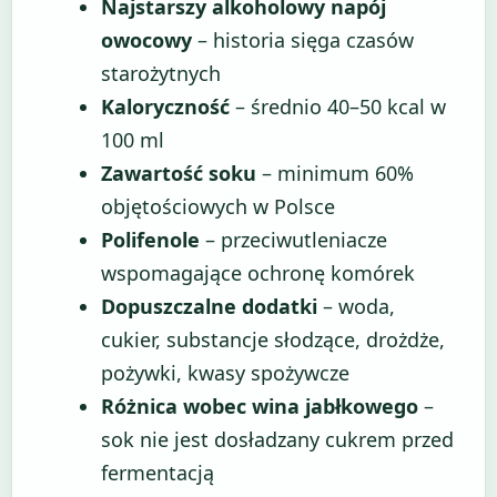
Najstarszy alkoholowy napój
owocowy
– historia sięga czasów
starożytnych
Kaloryczność
– średnio 40–50 kcal w
100 ml
Zawartość soku
– minimum 60%
objętościowych w Polsce
Polifenole
– przeciwutleniacze
wspomagające ochronę komórek
Dopuszczalne dodatki
– woda,
cukier, substancje słodzące, drożdże,
pożywki, kwasy spożywcze
Różnica wobec wina jabłkowego
–
sok nie jest dosładzany cukrem przed
fermentacją