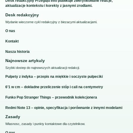
Desk redakcyjny Przegląd Info publikuje zweryfikowane relacje,
aktualizacje kontekstu i korekty z jasnymi zrodlami.
Desk redakcyjny
Wydanie wieczorne cykl redakcyjny z biezacymi aktualizacjami.
O nas
Kontakt
Nasza historia
Najnowsze artykuly
Szybki dostep do najnowszych aktualizacji redakcji.
Pulpety z indyka – przepis na miękkie i soczyste pulpeciki
6’1 w cm – dokładne przeliczenie stóp i cali na centymetry
Funko Pop Stranger Things – przewodnik kolekcjonera
Redmi Note 13 – opinie, specyfikacja i porównanie z innymi modelami
Zasady
Wlasnosc, zasady i punkty kontaktowe dla czytelnikow.
O nas