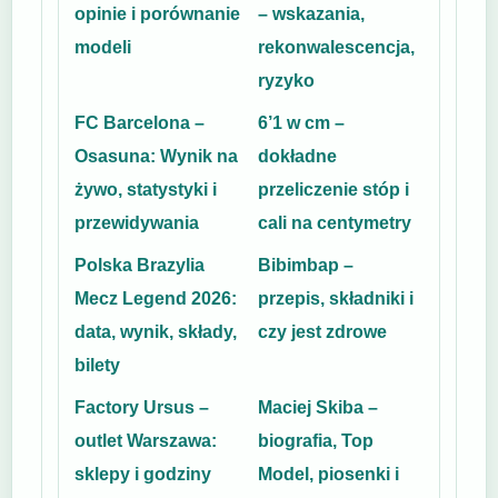
opinie i porównanie
– wskazania,
modeli
rekonwalescencja,
ryzyko
FC Barcelona –
6’1 w cm –
Osasuna: Wynik na
dokładne
żywo, statystyki i
przeliczenie stóp i
przewidywania
cali na centymetry
Polska Brazylia
Bibimbap –
Mecz Legend 2026:
przepis, składniki i
data, wynik, składy,
czy jest zdrowe
bilety
Factory Ursus –
Maciej Skiba –
outlet Warszawa:
biografia, Top
sklepy i godziny
Model, piosenki i