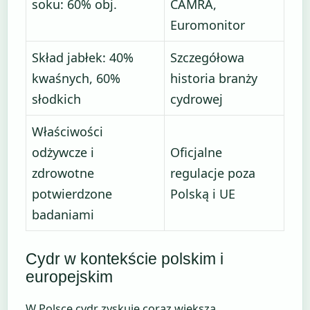
soku: 60% obj.
CAMRA,
Euromonitor
Skład jabłek: 40%
Szczegółowa
kwaśnych, 60%
historia branży
słodkich
cydrowej
Właściwości
odżywcze i
Oficjalne
zdrowotne
regulacje poza
potwierdzone
Polską i UE
badaniami
Cydr w kontekście polskim i
europejskim
W Polsce cydr zyskuje coraz większą