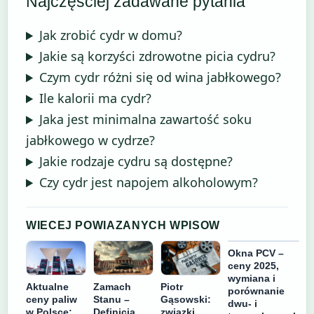
Najczęściej zadawane pytania
Jak zrobić cydr w domu?
Jakie są korzyści zdrowotne picia cydru?
Czym cydr różni się od wina jabłkowego?
Ile kalorii ma cydr?
Jaka jest minimalna zawartość soku
jabłkowego w cydrze?
Jakie rodzaje cydru są dostępne?
Czy cydr jest napojem alkoholowym?
WIECEJ POWIAZANYCH WPISOW
Okna PCV –
ceny 2025,
wymiana i
Aktualne
Zamach
Piotr
porównanie
ceny paliw
Stanu –
Gąsowski:
dwu- i
w Polsce:
Definicja,
związki,