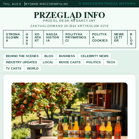
O NAS
KONTAKT
NASZA HISTORIA
THU, AUG 6
WYDANIE WIECZORNE
POLSKI
PRZEGLĄD INFO
PRZEGL DESK REDAKCYJNY
ZAKTUALIZOWANO 20:33
16 ARTYKULOW DZIS
STRONA
O
KO
NASZA
POLITYKA
POLITYK
NEWS
B
GLOWN
N
NTA
HISTOR
PRYWATNOS
A
LETT
L
A
A
KT
IA
CI
COOKIES
ER
O
S
G
BEHIND THE SCENES
BLOG
BUSINESS
CELEBRITY NEWS
INDUSTRY UPDATES
LOCAL
MOVIE CASTS
POLITICS
TECH
TV CASTS
WORLD