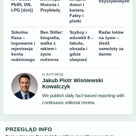
trzyszybowych
Pb95, ON,
Historia i
dzieci i
LPG [dziś]
Przykłady
kariera.
Fakty i
plotki
Szkolna
Ben Stiller:
Szybcy i
Radar lotów
Kasa –
biografia,
wściekli 8 –
na żywo –
logowanie i
walka z
fabuła,
śledź
rejestracja
rakiem i
obsada i
samoloty za
konta
życie
gdzie
darmo
rodzinnego
rodzinne
obejrzeć
O AUTORZE
Jakub Piotr Wisniewski
Kowalczyk
We publish daily fact-based reporting with
continuous editorial review.
PRZEGLĄD INFO